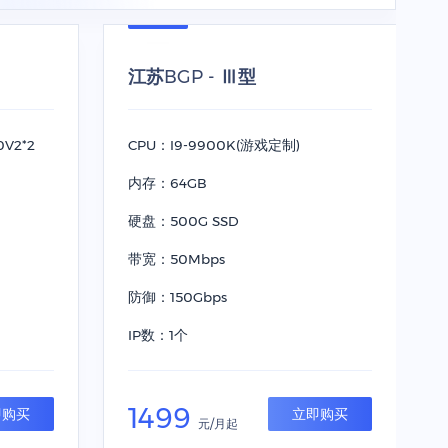
江苏BGP - Ⅲ型
0V2*2
CPU：I9-9900K(游戏定制)
内存：64GB
硬盘：500G SSD
带宽：50Mbps
防御：150Gbps
IP数：1个
1499
即购买
立即购买
元/月起