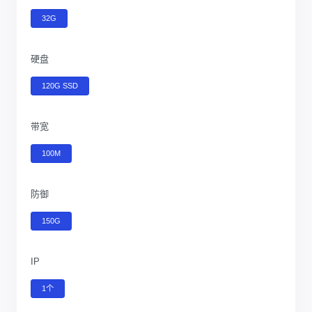
32G
硬盘
120G SSD
带宽
100M
防御
150G
IP
1个