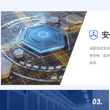
安
涵盖信息安
务经验，提
体系。
DDos高防
网站安全监
等保测评整