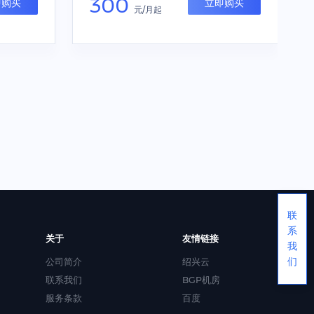
300
即购买
立即购买
元/月起
联
系
关于
友情链接
我
公司简介
绍兴云
们
联系我们
BGP机房
服务条款
百度