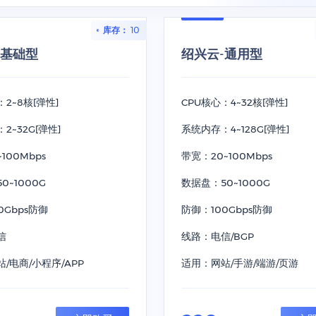
库存： 10
-基础型
绍兴云-通用型
：2~8核[弹性]
CPU核心：4~32核[弹性]
2~32G[弹性]
系统内存：4~128G[弹性]
100Mbps
带宽：20~100Mbps
0~1000G
数据盘：50~1000G
0Gbps防御
防御：100Gbps防御
信
线路：电信/BGP
/电商/小程序/APP
适用：网站/手游/端游/页游