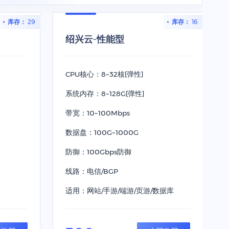
库存： 29
库存： 16
绍兴云-性能型
CPU核心：8~32核[弹性]
系统内存：8~128G[弹性]
带宽：10~100Mbps
数据盘：100G~1000G
防御：100Gbps防御
线路：电信/BGP
适用：网站/手游/端游/页游/数据库