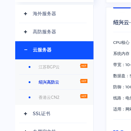
海外服务器
绍兴云
高防服务器
CPU核心
云服务器
系统内存：
带宽：10~
江苏BGP云
数据盘：5
绍兴高防云
防御：10
香港云CN2
线路：电
适用：网站
SSL证书